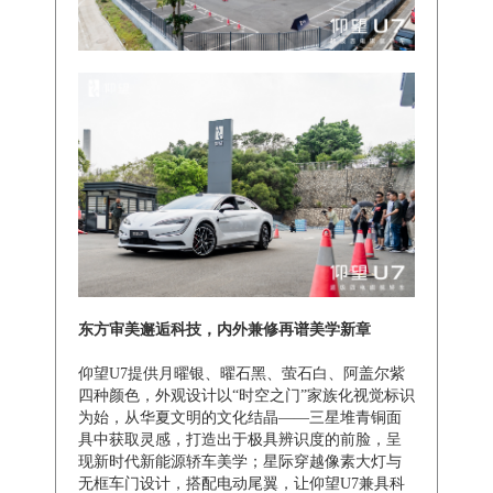
东方审美邂逅科技，内外兼修再谱美学新章
仰望U7提供月曜银、曜石黑、萤石白、阿盖尔紫
四种颜色，外观设计以“时空之门”家族化视觉标识
为始，从华夏文明的文化结晶——三星堆青铜面
具中获取灵感，打造出于极具辨识度的前脸，呈
现新时代新能源轿车美学；星际穿越像素大灯与
无框车门设计，搭配电动尾翼，让仰望U7兼具科