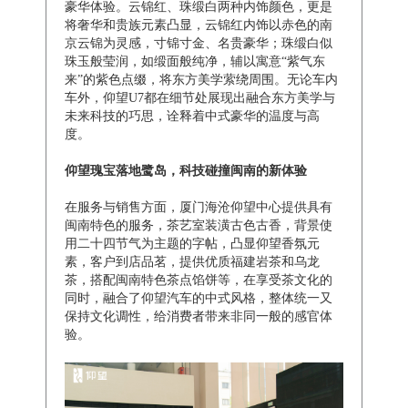
豪华体验。云锦红、珠缎白两种内饰颜色，更是
将奢华和贵族元素凸显，云锦红内饰以赤色的南
京云锦为灵感，寸锦寸金、名贵豪华；珠缎白似
珠玉般莹润，如缎面般纯净，辅以寓意“紫气东
来”的紫色点缀，将东方美学萦绕周围。无论车内
车外，仰望U7都在细节处展现出融合东方美学与
未来科技的巧思，诠释着中式豪华的温度与高
度。
仰望瑰宝落地鹭岛，科技碰撞闽南的新体验
在服务与销售方面，厦门海沧仰望中心提供具有
闽南特色的服务，茶艺室装潢古色古香，背景使
用二十四节气为主题的字帖，凸显仰望香氛元
素，客户到店品茗，提供优质福建岩茶和乌龙
茶，搭配闽南特色茶点馅饼等，在享受茶文化的
同时，融合了仰望汽车的中式风格，整体统一又
保持文化调性，给消费者带来非同一般的感官体
验。