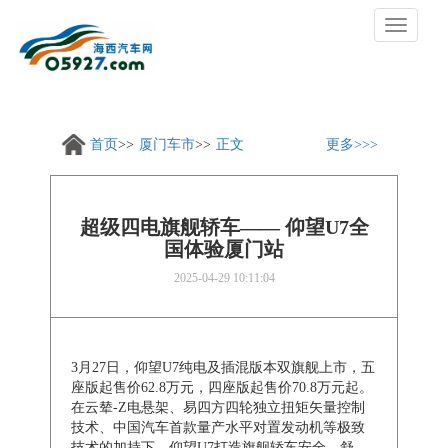
切
换
导
航
首页
厦门车市
正文
更多
超级四电旗舰轿车—— 仰望U7全
国体验厦门站
2025-04-29 10:11:04
3月27日，仰望U7纯电及插混版本双旗舰上市，五
座版起售价62.8万元，四座版起售价70.8万元起。
在云辇-Z电悬架、易四方四轮独立扭矩矢量控制
技术、中国汽车首款量产水平对置发动机等极致
技术的加持下，仰望U7打造旗舰轿车安全、舒