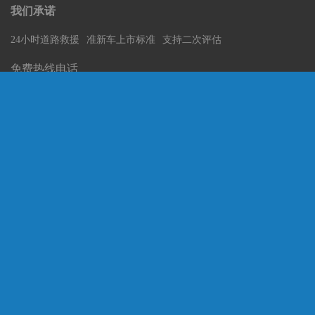
我们承诺
24小时道路救援
准新车上市标准
支持二次评估
免费热线电话
13860195129
商务合作
13860195129
新车资讯
二手车
专家门诊
汽车论坛
海西汽博会
关于我们
我来加盟
服务协议
网站导航
厦门汽车流通协会官方网站海峡西岸汽车博览会(海西博览会)官方网站 海
西汽车网
本网站版权归海西汽车网所有本站中文域名:海西汽车网邮
箱:alvaling@vip.qq.com技术支持:厦门车市网络技术开发有限公司
海西汽车网地址:厦门软件园二期望海路15号201电话:13860195129 传真:
闽ICP备 16035918号-1
ICP认证号:闽ICP备 16035918号-1